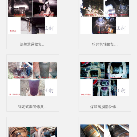
法兰泄露修复…
粉碎机轴修复…
锚定式套管修复…
煤箱磨损部位修…