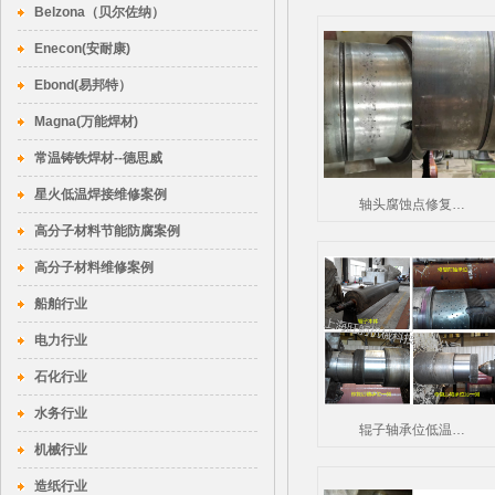
Belzona（贝尔佐纳）
Enecon(安耐康)
Ebond(易邦特）
Magna(万能焊材)
常温铸铁焊材--德思威
星火低温焊接维修案例
轴头腐蚀点修复…
高分子材料节能防腐案例
高分子材料维修案例
船舶行业
电力行业
石化行业
水务行业
辊子轴承位低温…
机械行业
造纸行业