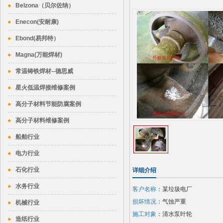
Belzona（贝尔佐纳）
Enecon(安耐康)
Ebond(易邦特）
Magna(万能焊材)
常温铸铁焊材--德思威
星火低温焊接维修案例
高分子材料节能防腐案例
高分子材料维修案例
船舶行业
电力行业
石化行业
详细介绍
水务行业
客户名称
：某垃圾电厂
损坏情况
：气蚀严重
机械行业
施工对象
：清水泵叶轮
造纸行业