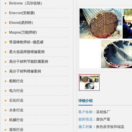
Belzona（贝尔佐纳）
Enecon(安耐康)
Ebond(易邦特）
Magna(万能焊材)
常温铸铁焊材--德思威
星火低温焊接维修案例
高分子材料节能防腐案例
高分子材料维修案例
船舶行业
电力行业
石化行业
详细介绍
水务行业
客户名称
：某精炼厂
损坏情况
：腐蚀严重
机械行业
施工对象
：换热器管板和端盖
造纸行业