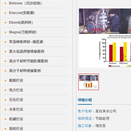
Belzona（贝尔佐纳）
Enecon(安耐康)
Ebond(易邦特）
Magna(万能焊材)
常温铸铁焊材--德思威
星火低温焊接维修案例
高分子材料节能防腐案例
高分子材料维修案例
船舶行业
电力行业
石化行业
详细介绍
水务行业
客户名称
：某自来水公司
损坏情况
：节能处理
机械行业
施工对象
：增压泵
造纸行业